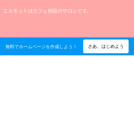
エルモットはカフェ併設のサロンです。
さあ、はじめよう
無料でホームページを作成しよう！
人とは違う「自分らしい幸せ」を知れば、ストレス
は減ります。
ヒーリング（癒し）とは、本当の自分に戻ること。